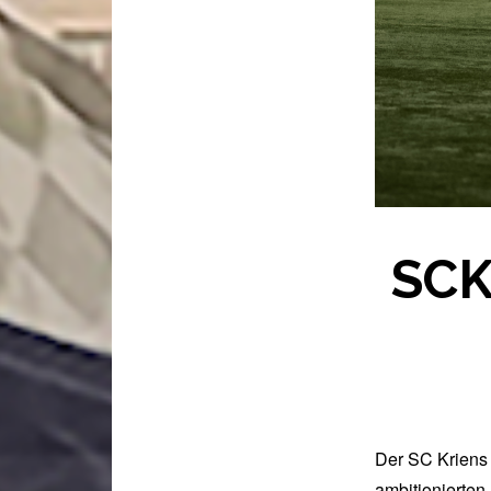
SCK 
Der SC Kriens 
ambitionierten 