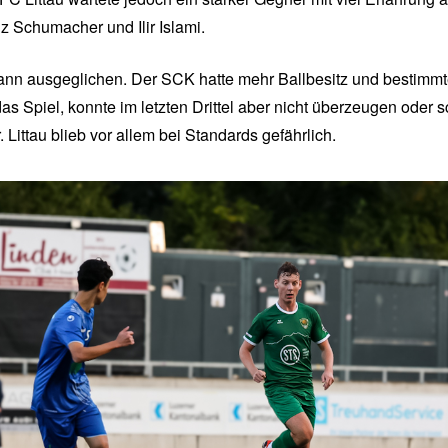
p
 Schumacher und Ilir Islami.
t
e
m
ann ausgeglichen. Der SCK hatte mehr Ballbesitz und bestimm
b
s Spiel, konnte im letzten Drittel aber nicht überzeugen oder s
e
r
. Littau blieb vor allem bei Standards gefährlich.
2
0
2
5