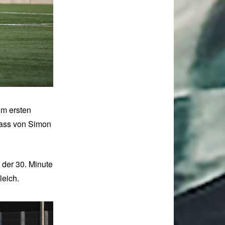
um ersten
pass von Simon
 der 30. Minute
leich.