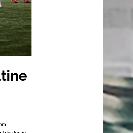
utine
dem
auf das junge