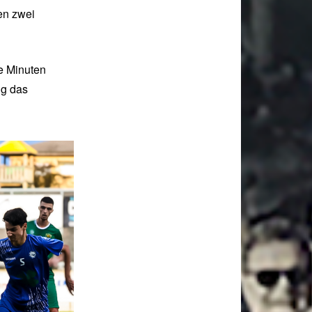
en zwei
e Minuten
ig das