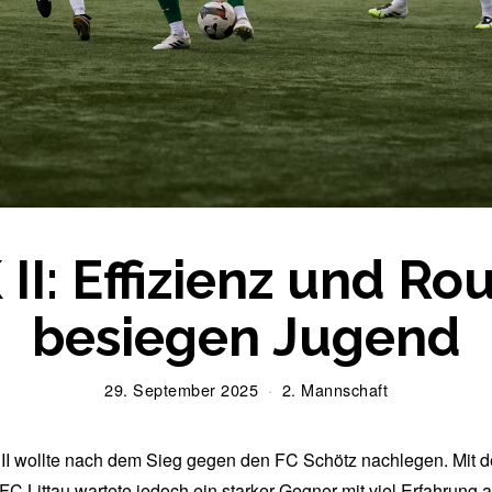
II: Effizienz und Ro
besiegen Jugend
29. September 2025
2
2. Mannschaft
9
.
S
II wollte nach dem Sieg gegen den FC Schötz nachlegen. Mit 
e
FC Littau wartete jedoch ein starker Gegner mit viel Erfahrung 