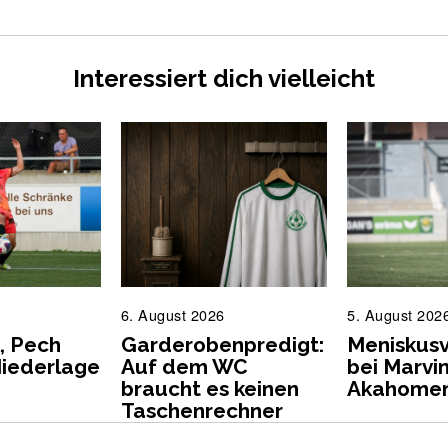
Interessiert dich vielleicht
7
6. August 2026
6
5. August 202
.
.
, Pech
Garderobenpredigt:
Meniskusv
A
A
Niederlage
Auf dem WC
bei Marvi
u
u
braucht es keinen
Akahome
g
g
Taschenrechner
u
u
s
s