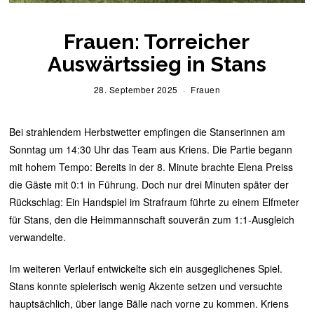
Frauen: Torreicher
Auswärtssieg in Stans
28. September 2025
2
Frauen
8
.
S
Bei strahlendem Herbstwetter empfingen die Stanserinnen am
e
p
Sonntag um 14:30 Uhr das Team aus Kriens. Die Partie begann
t
mit hohem Tempo: Bereits in der 8. Minute brachte Elena Preiss
e
m
die Gäste mit 0:1 in Führung. Doch nur drei Minuten später der
b
Rückschlag: Ein Handspiel im Strafraum führte zu einem Elfmeter
e
r
für Stans, den die Heimmannschaft souverän zum 1:1-Ausgleich
2
0
verwandelte.
2
5
Im weiteren Verlauf entwickelte sich ein ausgeglichenes Spiel.
Stans konnte spielerisch wenig Akzente setzen und versuchte
hauptsächlich, über lange Bälle nach vorne zu kommen. Kriens