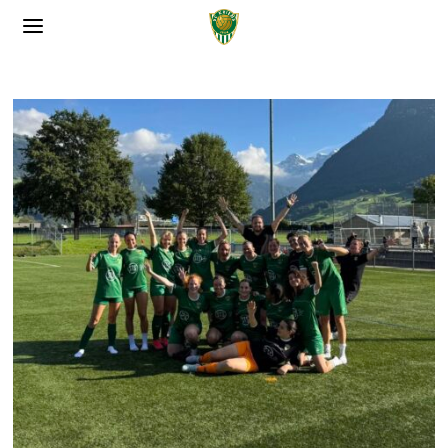
SalzburgApotheke.com
�