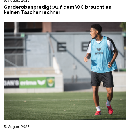
6. August 2026
6
.
Garderobenpredigt: Auf dem WC braucht es
A
keinen Taschenrechner
u
g
u
s
t
2
0
2
6
5. August 2026
5