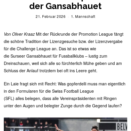
der Gansabhauet
21. Februar 2026
2
1. Mannschaft
1
.
F
Von Oliver Kraaz
Mit der Rückrunde der Promotion League fängt
e
b
die schöne Tradition der Lizenzgesuche bzw. der Lizenzvergabe
r
für die Challenge League an. Das ist so etwas wie
u
a
die Surseer Gansabhauet für Fussballklubs – lustig zum
r
Dreinschauen, weil sich alle so fürchterlich Mühe geben und am
2
0
Schluss der Anlauf trotzdem bei oft ins Leere geht.
2
6
Ein Laie fragt sich mit Recht: Was gopferdelli muss man eigentlich
in den Formularen für die Swiss Football League
(SFL) alles belegen, dass alle Vereinspräsidenten mit Ringen
unter den Augen und belegter Zunge durch die Gegend laufen?