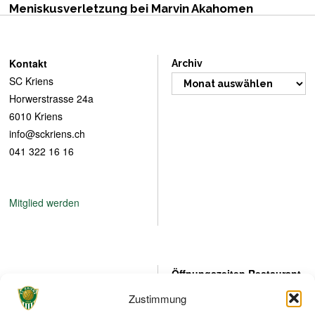
.
Meniskusverletzung bei Marvin Akahomen
A
u
g
u
s
Kontakt
Archiv
t
SC Kriens
2
0
Horwerstrasse 24a
2
6010 Kriens
6
info@sckriens.ch
041 322 16 16
Mitglied werden
Öffnungszeiten Restaurant
Werktags (Mo-Fr):
Anmelden Newsletter
Zustimmung
9:00 - 23:00 Uhr