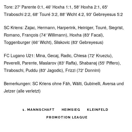
Tore: 27′ Parente 0:1, 46′ Hoxha 1:1, 58′ Hoxha 2:1, 65′
Tiraboschi 2:2, 68′ Touré 3:2, 88′ Wicht 4:2, 93′ Gebreyesus 5:2
SC Kriens: Zajac, Hermann, Harperink, Heiniger, Touré, Siegrist,
Romano, François (74′ Willimann), Hoxha (83′ Facal),
Toggenburger (66′ Wicht), Sliskovic (83′ Gebreyesus)
FC Lugano U21: Mina, Gecaj, Radic, Chiesa (72′ Krueziu),
Peverelli, Parente, Maslarov (83′ Raffa), Shabanaj (55′ Piffero),
Tiraboschi, Puddu (83′ Jagodic), Frizzi (72′ Donnini)
Bemerkungen: SC Kriens ohne Fäh, Wälti, Gubinelli, Aversa und
Jetzer (alle verletzt)
1. MANNSCHAFT
HEIMSIEG
KLEINFELD
PROMOTION LEAGUE