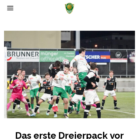
SalzburgApotheke.com
�
Das erste Dreierpack vor