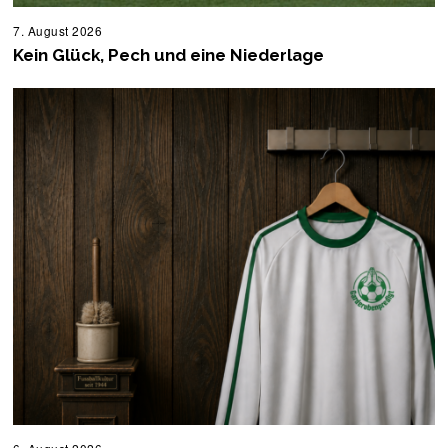
7. August 2026
8
.
Kein Glück, Pech und eine Niederlage
A
u
g
u
s
t
2
0
2
6