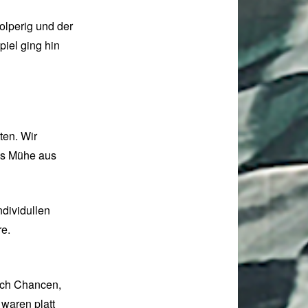
olperig und der
piel ging hin
ten. Wir
as Mühe aus
dividullen
re.
och Chancen,
 waren platt