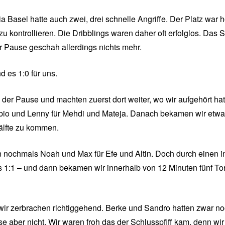
5
 Basel hatte auch zwei, drei schnelle Angriffe. Der Platz war h
zu kontrollieren. Die Dribblings waren daher oft erfolglos. Das S
ur Pause geschah allerdings nichts mehr.
d es 1:0 für uns.
der Pause und machten zuerst dort weiter, wo wir aufgehört hat
bio und Lenny für Mehdi und Mateja. Danach bekamen wir etw
älfte zu kommen.
 nochmals Noah und Max für Efe und Altin. Doch durch einen in
 1:1 – und dann bekamen wir innerhalb von 12 Minuten fünf To
ir zerbrachen richtiggehend. Berke und Sandro hatten zwar n
se aber nicht. Wir waren froh das der Schlusspfiff kam, denn wir