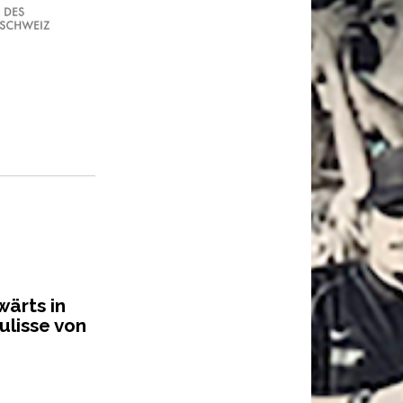
1
4
wärts in
ulisse von
u
n