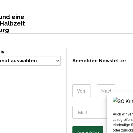
2
0
2
und eine
6
Halbzeit
urg
iv
Anmelden Newsletter
E
N
m
a
a
m
Vorname
i
Nachname
e
l
E
*
N
m
Auch wir ve
a
a
zuzugreifen
m
i
eindeutige I
e
oder zurück
l
Anmelden