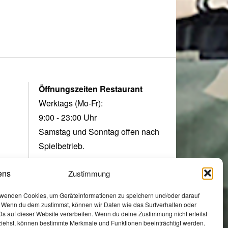
2
0
2
6
Öffnungszeiten Restaurant
Werktags (Mo-Fr):
9:00 - 23:00 Uhr
Samstag und Sonntag offen nach
Spielbetrieb.
Zustimmung
Öffnungszeiten Fanladen
rwenden Cookies, um Geräteinformationen zu speichern und/oder darauf
Montag, 16:30 – 20:00 Uhr
. Wenn du dem zustimmst, können wir Daten wie das Surfverhalten oder
Ds auf dieser Website verarbeiten. Wenn du deine Zustimmung nicht erteilst
Mittwoch, 16:30 – 20:00 Uhr
ziehst, können bestimmte Merkmale und Funktionen beeinträchtigt werden.