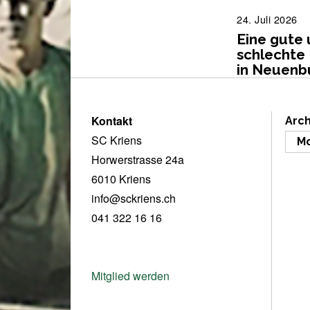
24. Juli 2026
2
4
Eine gute 
.
schlechte 
J
in Neuenb
u
l
i
2
Kontakt
Arch
0
SC Kriens
2
6
Horwerstrasse 24a
6010 Kriens
info@sckriens.ch
041 322 16 16
Mitglied werden