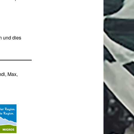
h und dies
hdi, Max,