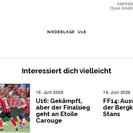
NIEDERLAGE
U16
Interessiert dich vielleicht
16. Juni 2026
1
14. Juni 2026
6
U16: Gekämpft,
FF14: Aus
.
.
aber der Finalsieg
der Bergk
J
J
geht an Etoile
Stans
u
Carouge
n
i
i