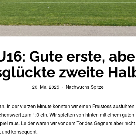
U16: Gute erste, abe
glückte zweite Hal
20. Mai 2025
2
Nachwuchs Spitze
0
.
M
 an. In der vierzen Minute konnten wir einen Freistoss ausführen
a
sehenswert zum 1:0 ein. Wir spielten von hinten mit einem guten
i
iel raus. Leider waren wir vor dem Tor des Gegners aber nicht
2
0
nt und konsequent.
2