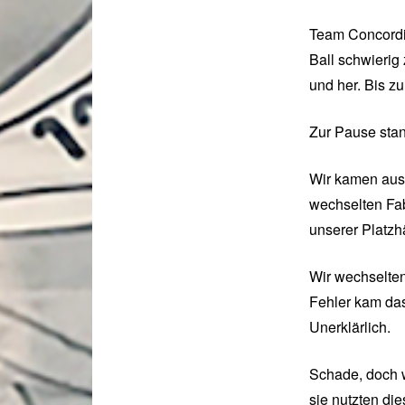
Team Concordia
Ball schwierig 
und her. Bis z
Zur Pause stan
Wir kamen aus 
wechselten Fa
unserer Platzh
Wir wechselten
Fehler kam das
Unerklärlich.
Schade, doch w
sie nutzten die