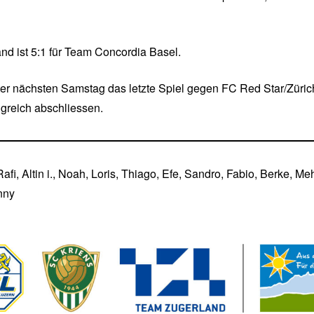
nd ist 5:1 für Team Concordia Basel.
er nächsten Samstag das letzte Spiel gegen FC Red Star/Züric
lgreich abschliessen.
Rafi, Altin i., Noah, Loris, Thiago, Efe, Sandro, Fabio, Berke, Me
nny