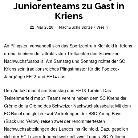
Juniorenteams zu Gast in
Kriens
22. Mai 2026
2
Nachwuchs Spitze
/
Verein
2
.
M
An Pfingsten verwandelt sich das Sportzentrum Kleinfeld in Kriens
a
i
erneut in einen der attraktivsten Treffpunkte des Schweizer
2
Nachwuchsfussballs. Am Samstag und Sonntag richtet der SC
0
2
Kriens sein traditionsreiches Pfingstmaster für die Footeco-
6
Jahrgänge FE13 und FE14 aus.
Den Auftakt macht am Samstag das FE13-Turnier. Das
Teilnehmerfeld mit 21 Teams vereint neben dem SC Kriens die
Crème de la Crème des Schweizer Nachwuchsfussballs: Mit dem
FC Basel und gleich zwei Vertretungen der BSC Young Boys
(Black und Yellow) reisen zwei der renommiertesten
Nachwuchsabteilungen des Landes ins Kleinfeld. Dazu gesellen
sich der FC Luzern-Innerschweiz mit zwei Teams, SC Zofingen,