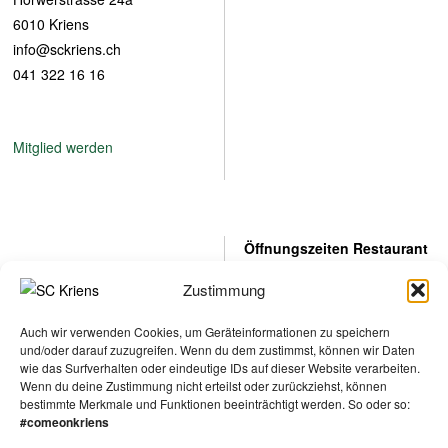
6
6010 Kriens
info@sckriens.ch
041 322 16 16
Mitglied werden
Öffnungszeiten Restaurant
Werktags (Mo-Fr):
Anmelden Newsletter
Zustimmung
9:00 - 23:00 Uhr
Samstag und Sonntag offen
Auch wir verwenden Cookies, um Geräteinformationen zu speichern
nach Spielbetrieb.
und/oder darauf zuzugreifen. Wenn du dem zustimmst, können wir Daten
N
wie das Surfverhalten oder eindeutige IDs auf dieser Website verarbeiten.
a
Wenn du deine Zustimmung nicht erteilst oder zurückziehst, können
m
Vorname
Nachname
bestimmte Merkmale und Funktionen beeinträchtigt werden. So oder so:
e
E
Öffnungszeiten Fanladen
#comeonkriens
E
*
m
m
Montag, 16:30 – 20:00 Uhr