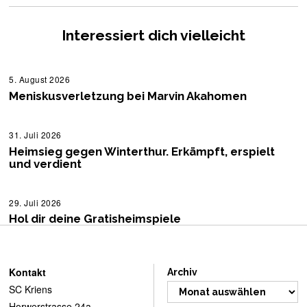
Interessiert dich vielleicht
5. August 2026
5
.
Meniskusverletzung bei Marvin Akahomen
A
u
g
u
31. Juli 2026
3
s
1
Heimsieg gegen Winterthur. Erkämpft, erspielt
t
.
und verdient
2
J
0
u
2
l
6
i
29. Juli 2026
3
2
0
Hol dir deine Gratisheimspiele
0
.
2
J
6
u
l
i
Kontakt
Archiv
2
SC Kriens
0
2
Horwerstrasse 24a