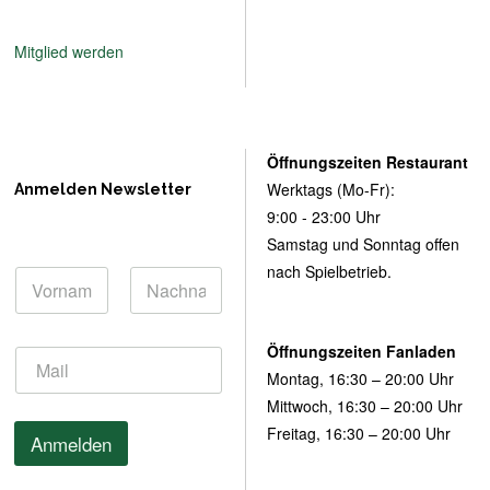
Mitglied werden
Öffnungszeiten Restaurant
Werktags (Mo-Fr):
Anmelden Newsletter
9:00 - 23:00 Uhr
Samstag und Sonntag offen
nach Spielbetrieb.
N
a
m
Vorname
Nachname
e
*
Öffnungszeiten Fanladen
E
*
E
m
Montag, 16:30 – 20:00 Uhr
m
a
a
Mittwoch, 16:30 – 20:00 Uhr
i
i
Freitag, 16:30 – 20:00 Uhr
l
Anmelden
l
*
N
a