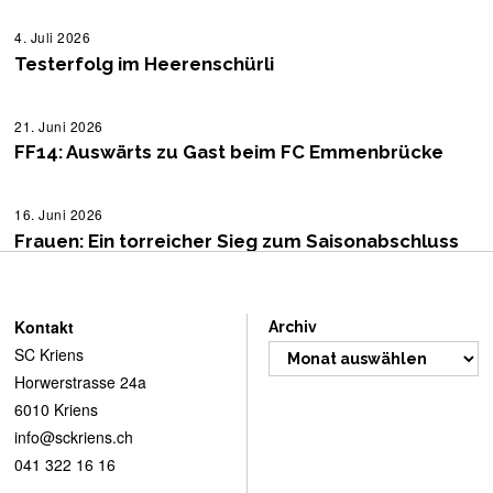
4. Juli 2026
4
.
Testerfolg im Heerenschürli
J
u
l
i
21. Juni 2026
2
2
1
FF14: Auswärts zu Gast beim FC Emmenbrücke
0
.
2
J
6
u
n
16. Juni 2026
1
i
6
Frauen: Ein torreicher Sieg zum Saisonabschluss
2
.
0
J
2
u
6
n
i
Kontakt
Archiv
2
SC Kriens
0
2
Horwerstrasse 24a
6
6010 Kriens
info@sckriens.ch
041 322 16 16