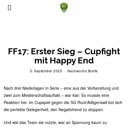
SalzburgApotheke.com
�
FF17: Erster Sieg – Cupfight
mit Happy End
5. September 2025
5
Nachwuchs Breite
.
S
e
Nach drei Niederlagen in Serie – eine aus der Vorbereitung und
p
t
zwei zum Meisterschaftsauftakt – war klar: Es musste eine
e
Reaktion her. Im Cupspiel gegen die SG Root/Adligenswil bot sich
m
b
die perfekte Gelegenheit, den Negativtrend zu stoppen.
e
r
2
Und wie das Team sie nutzte, war an Spannung kaum zu
0