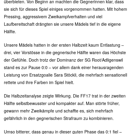
überbieten. Von Beginn an machten die Gegnerinnen klar, dass
2
5
sie sich für dieses Spiel einiges vorgenommen hatten. Mit hohem
Pressing, aggressivem Zweikampfverhalten und viel
Laufbereitschaft drängten sie unsere Mädels tief in die eigene
Hälfte.
Unsere Mädels hatten in der ersten Halbzeit kaum Entlastung –
drei, vier Vorstösse in die gegnerische Hälfte waren das Höchste
der Gefühle. Doch trotz der Dominanz der SG Root/Adligenswil
stand es zur Pause 0:0 – vor allem dank einer herausragenden
Leistung von Ersatzgoalie Sara Stöckli, die mehrfach sensationell
rettete und ihre Farben im Spiel hielt.
Die Halbzeitanalyse zeigte Wirkung. Die FF17 trat in der zweiten
Hälfte selbstbewusster und kompakter auf. Man störte früher,
gewann mehr Zweikämpfe und schaffte es, sich mehrfach
gefährlich in den gegnerischen Strafraum zu kombinieren.
Umso bitterer, dass genau in dieser guten Phase das 0:1 fiel –