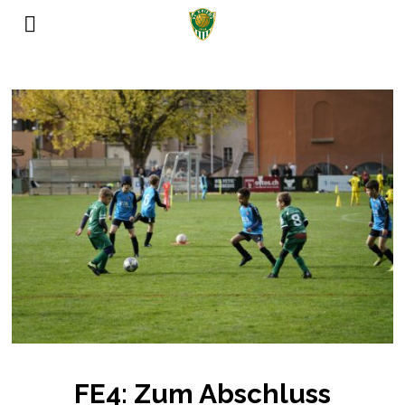
SalzburgApotheke.com
�
FE4: Zum Abschluss