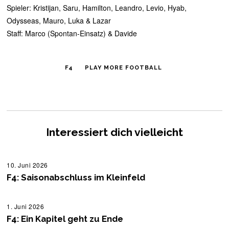
Spieler: Kristijan, Saru, Hamilton, Leandro, Levio, Hyab,
Odysseas, Mauro, Luka & Lazar
Staff: Marco (Spontan-Einsatz) & Davide
F4
PLAY MORE FOOTBALL
Interessiert dich vielleicht
10. Juni 2026
1
0
F4: Saisonabschluss im Kleinfeld
.
J
u
n
1. Juni 2026
1
i
.
F4: Ein Kapitel geht zu Ende
2
J