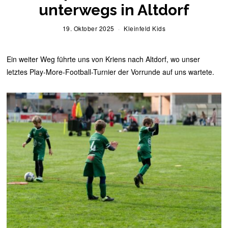
unterwegs in Altdorf
19. Oktober 2025
1
Kleinfeld Kids
9
.
O
Ein weiter Weg führte uns von Kriens nach Altdorf, wo unser
k
t
letztes Play-More-Football-Turnier der Vorrunde auf uns wartete.
o
b
e
r
2
0
2
5