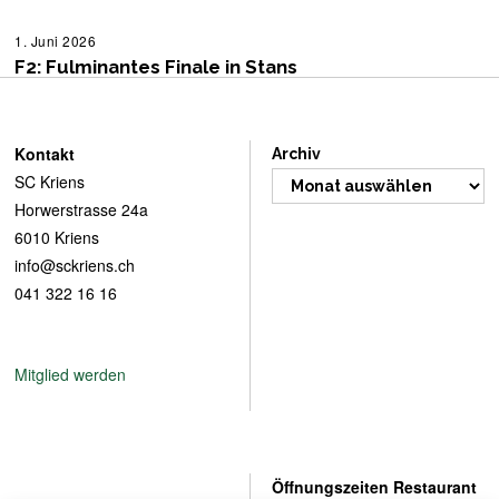
0
u
2
n
6
i
1. Juni 2026
1
2
.
F2: Fulminantes Finale in Stans
0
J
2
u
6
n
i
2
Kontakt
Archiv
0
SC Kriens
2
6
Horwerstrasse 24a
6010 Kriens
info@sckriens.ch
041 322 16 16
Mitglied werden
Öffnungszeiten Restaurant